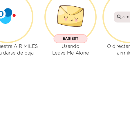
airm
EASIEST
estra AIR MILES
Usando
O directa
a darse de baja
Leave Me Alone
airmil