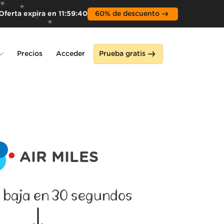
Oferta expira en
11
:
59
:
39
60% de descuento
Precios
Acceder
Prueba gratis
ne
AIR MILES
 baja en 30 segundos