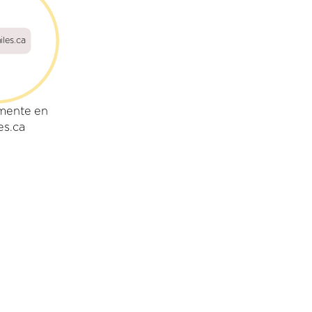
iles.ca
mente en
es.ca