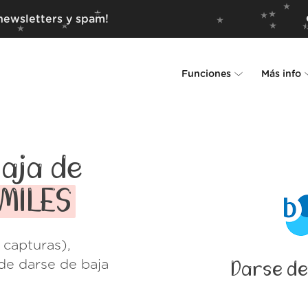
newsletters y spam!
Funciones
Más info
Unsubscriber
Por qué Leave Me Alo
Rollups
Cómo funciona
aja de
Screener
Seguridad
 MILES
Spam Blocker
Muro de amor
 capturas),
Do-not-disturb
Nosotros
de darse de baja
Darse de
FAQ