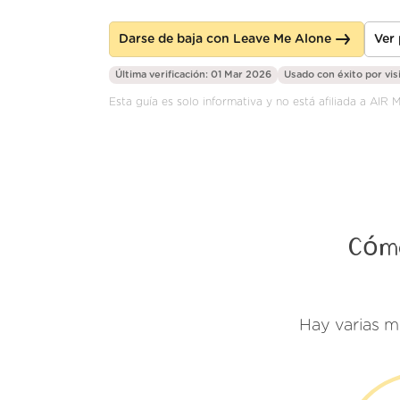
Darse de baja con Leave Me Alone
Ver
Última verificación: 01 Mar 2026
Usado con éxito por
vis
Esta guía es solo informativa y no está afiliada a AIR 
Cómo
Hay varias m