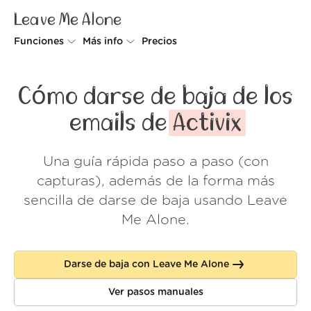
Leave Me Alone
Funciones
Más info
Precios
Unsubscriber
Por qué Leave Me Alone
Cómo darse de baja de los
Rollups
Cómo funciona
emails de
Activix
Screener
Seguridad
Una guía rápida paso a paso (con
Spam Blocker
Muro de amor
capturas), además de la forma más
Do-not-disturb
Nosotros
sencilla de darse de baja usando Leave
Me Alone.
FAQ
Acceder
Darse de baja con Leave Me Alone
Ver pasos manuales