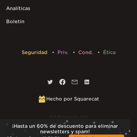
Analíticas
Boletín
Seguridad
Priv.
Cond.
Ética
Hecho por Squarecat
Built
8th Aug 2026 · 16:06
v
1.56.0
¡Hasta un 60% de descuento para eliminar
newsletters y spam!