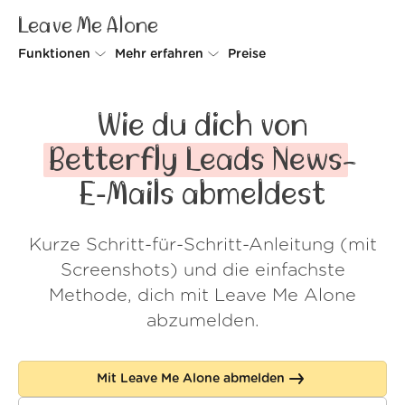
Leave Me Alone
Funktionen
Mehr erfahren
Preise
Unsubscriber
Warum Leave Me Alone
Wie du dich von
Rollups
So geht's
Betterfly Leads News
-
Screener
Sicherheit
E‑Mails abmeldest
Spam Blocker
Kundenstimmen
Kurze Schritt-für-Schritt-Anleitung (mit
Do-not-disturb
Über uns
Screenshots) und die einfachste
FAQ
Methode, dich mit Leave Me Alone
abzumelden.
Login
Mit Leave Me Alone abmelden