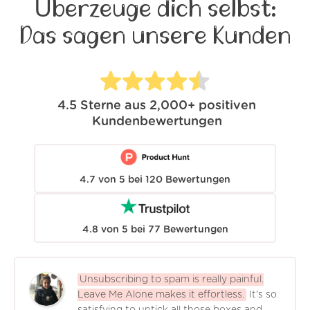
Überzeuge dich selbst:
Das sagen unsere Kunden
4.5
Sterne aus
2,000+
positiven
Kundenbewertungen
4.7
von
5
bei
120
Bewertungen
4.8
von
5
bei
77
Bewertungen
Unsubscribing to spam is really painful.
Leave Me Alone makes it effortless.
It's so
satisfying to untick all those boxes and