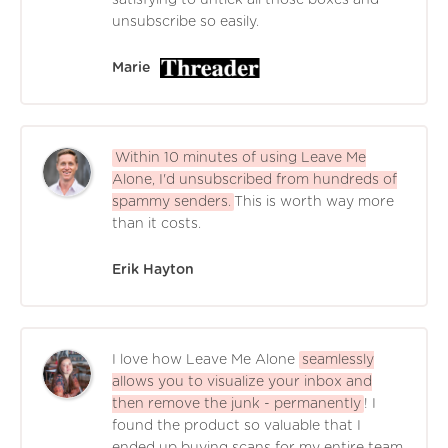
unsubscribe so easily.
Marie
Within 10 minutes of using Leave Me
Alone, I'd unsubscribed from hundreds of
spammy senders.
This is worth way more
than it costs.
Erik Hayton
I love how Leave Me Alone
seamlessly
allows you to visualize your inbox and
then remove the junk - permanently
! I
found the product so valuable that I
ended up buying scans for my entire team.